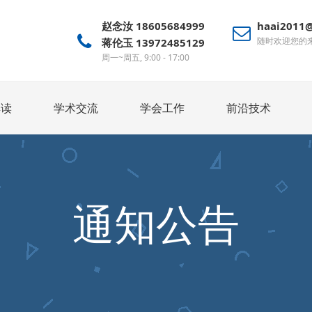
赵念汝 18605684999
haai2011
随时欢迎您的
蒋伦玉 13972485129
周一~周五, 9:00 - 17:00
解读
学术交流
学会工作
前沿技术
通知公告