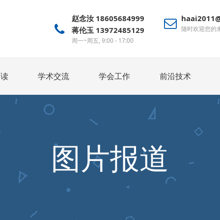
赵念汝 18605684999
haai2011
随时欢迎您的
蒋伦玉 13972485129
周一~周五, 9:00 - 17:00
解读
学术交流
学会工作
前沿技术
图片报道